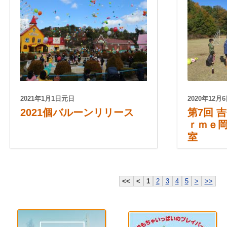
2021年1月1日元日
2020年12
2021個バルーンリリース
第7回 
ｒｍｅ岡
室
<<
<
1
2
3
4
5
>
>>